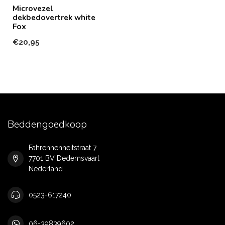
Microvezel
dekbedovertrek white
Fox
€20,95
Beddengoedkoop
Fahrenhenheitstraat 7
7701 BV Dedemsvaart
Nederland
0523-617240
06-39839602