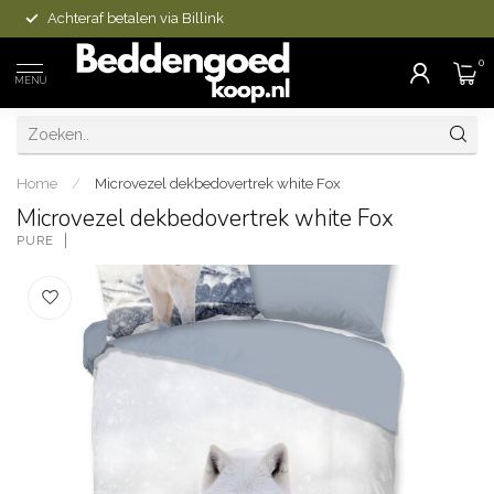
Achteraf betalen via Billink
0
MENU
Home
/
Microvezel dekbedovertrek white Fox
Microvezel dekbedovertrek white Fox
PURE