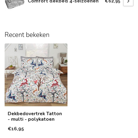
Comfort dekbed 4-seizoenen
€62,95
Recent bekeken
Dekbedovertrek Tatton
- multi - polykatoen
€16,95