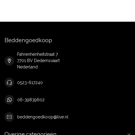
Beddengoedkoop
Fahrenhenheitstraat 7
7701 BV Dedemsvaart
Nederland
0523-617240
06-39839602
beddengoedkoop@live.nl
Overige categorieën