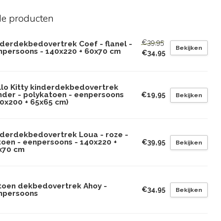
de producten
€39,95
nderdekbedovertrek Coef - flanel -
Bekijken
npersoons - 140x220 + 60x70 cm
€34,95
llo Kitty kinderdekbedovertrek
inder - polykatoen - eenpersoons
€19,95
Bekijken
40x200 + 65x65 cm)
nderdekbedovertrek Loua - roze -
toen - eenpersoons - 140x220 +
€39,95
Bekijken
x70 cm
toen dekbedovertrek Ahoy -
€34,95
Bekijken
npersoons