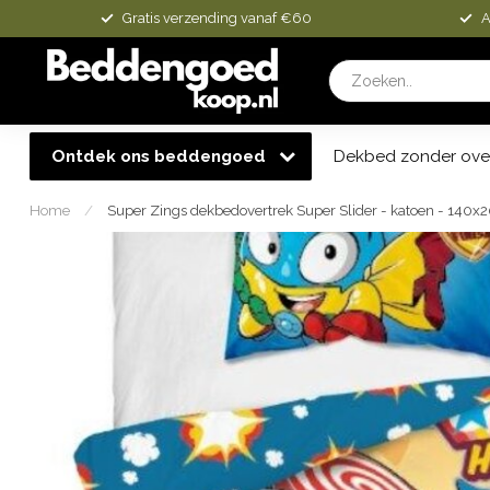
Gratis verzending vanaf €60
A
Ontdek ons beddengoed
Dekbed zonder ove
Home
/
Super Zings dekbedovertrek Super Slider - katoen - 140