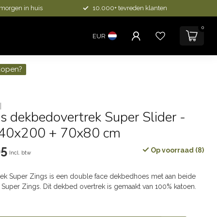
 morgen in huis
10.000+ tevreden klanten
0
EUR
kopen?
s dekbedovertrek Super Slider -
140x200 + 70x80 cm
95
Op voorraad (8)
Incl. btw
ek Super Zings is een double face dekbedhoes met aan beide
n Super Zings. Dit dekbed overtrek is gemaakt van 100% katoen.