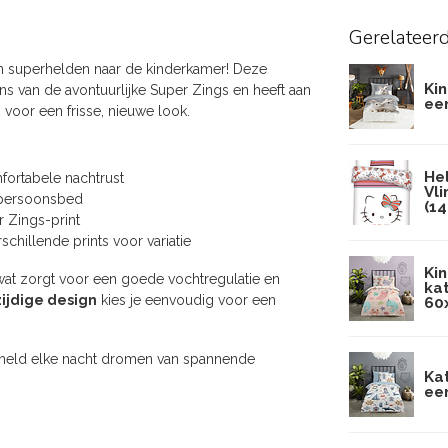
Gerelateer
n superhelden naar de kinderkamer! Deze
Ki
s van de avontuurlijke Super Zings en heeft aan
ee
 voor een frisse, nieuwe look.
He
ortabele nachtrust
Vl
npersoonsbed
(1
 Zings-print
hillende prints voor variatie
Ki
wat zorgt voor een goede vochtregulatie en
ka
ijdige design
kies je eenvoudig voor een
60
erheld elke nacht dromen van spannende
Ka
ee