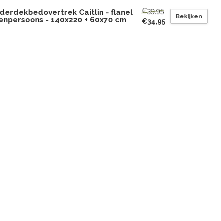
€39,95
derdekbedovertrek Caitlin - flanel
Bekijken
eenpersoons - 140x220 + 60x70 cm
€34,95