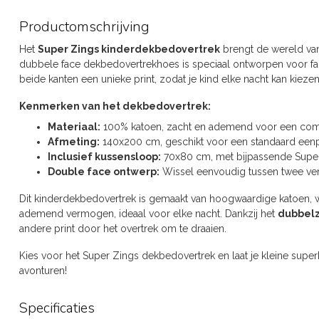
Productomschrijving
Het
Super Zings kinderdekbedovertrek
brengt de wereld va
dubbele face dekbedovertrekhoes is speciaal ontworpen voor fan
beide kanten een unieke print, zodat je kind elke nacht kan kiezen
Kenmerken van het dekbedovertrek:
Materiaal:
100% katoen, zacht en ademend voor een comf
Afmeting:
140x200 cm, geschikt voor een standaard ee
Inclusief kussensloop:
70x80 cm, met bijpassende Super
Double face ontwerp:
Wissel eenvoudig tussen twee versc
Dit kinderdekbedovertrek is gemaakt van hoogwaardige katoen, 
ademend vermogen, ideaal voor elke nacht. Dankzij het
dubbelz
andere print door het overtrek om te draaien.
Kies voor het Super Zings dekbedovertrek en laat je kleine sup
avonturen!
Specificaties