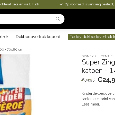
chteraf betalen via Billink
Op voorraad is vandaag besteld,
rtrek
Dekbedovertrek kopen?
Teddy dekbedovertrek 
x200 + 70x80 cm
DISNEY & LICENTIE
Super Zing
katoen - 
€24,
€34,95
Kinderdekbedovertr
kanten een print va
Lees meer
.