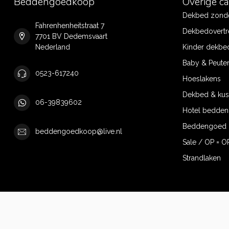
Beddengoedkoop
Overige c
Dekbed zonde
Fahrenhenheitstraat 7
Dekbedovertr
7701 BV Dedemsvaart
Nederland
Kinder dekbe
Baby & Peute
0523-617240
Hoeslakens
Dekbed & ku
06-39839602
Hotel bedde
Beddengoed 
beddengoedkoop@live.nl
Sale / OP = O
Strandlaken