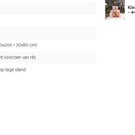
Kin
- 
40x200 + 70x80 cm)
t voorzien van rits
op lage stand