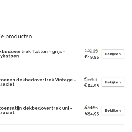
de producten
€29,95
bedovertrek Tatton - grijs -
Bekijken
lykatoen
€19,95
€27,95
toenen dekbedovertrek Vintage -
Bekijken
traciet
€24,95
€54,95
toensatijn dekbedovertrek uni -
Bekijken
traciet
€54,95