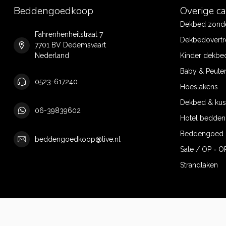
Beddengoedkoop
Overige c
Dekbed zonde
Fahrenhenheitstraat 7
Dekbedovertr
7701 BV Dedemsvaart
Nederland
Kinder dekbe
Baby & Peute
0523-617240
Hoeslakens
Dekbed & ku
06-39839602
Hotel bedde
Beddengoed 
beddengoedkoop@live.nl
Sale / OP = O
Strandlaken