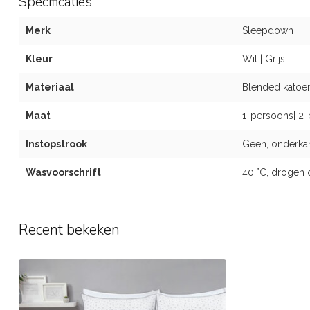
Specificaties
Merk
Sleepdown
Kleur
Wit | Grijs
Materiaal
Blended katoen
Maat
1-persoons| 2-
Instopstrook
Geen, onderkan
Wasvoorschrift
40 °C, drogen 
Recent bekeken