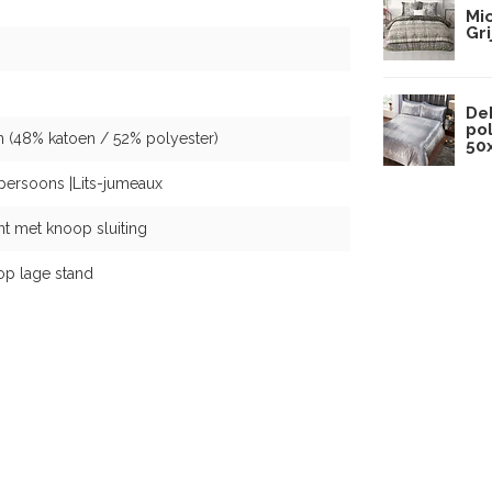
Mi
Gri
Dek
po
 (48% katoen / 52% polyester)
50
persoons |Lits-jumeaux
t met knoop sluiting
op lage stand