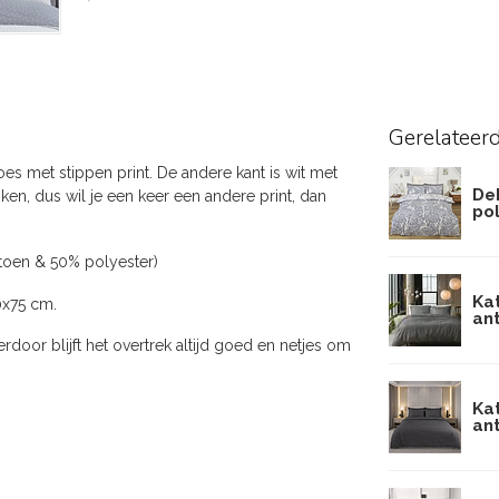
Gerelateer
s met stippen print. De andere kant is wit met
Dek
ken, dus wil je een keer een andere print, dan
po
atoen & 50% polyester)
Ka
0x75 cm.
an
door blijft het overtrek altijd goed en netjes om
Ka
an