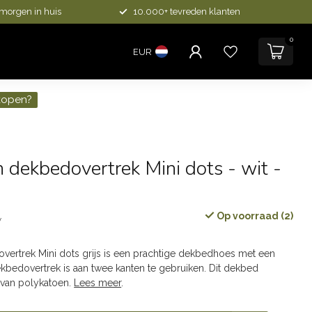
 morgen in huis
10.000+ tevreden klanten
0
EUR
kopen?
 dekbedovertrek Mini dots - wit -
Op voorraad (2)
w
ertrek Mini dots grijs is een prachtige dekbedhoes met een
dekbedovertrek is aan twee kanten te gebruiken. Dit dekbed
 van polykatoen.
Lees meer
.