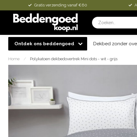
Gratis verzending vanaf €60
A
Ontdek ons beddengoed
Dekbed zonder ove
Home
/
Polykatoen dekbedovertrek Mini dots - wit - grijs