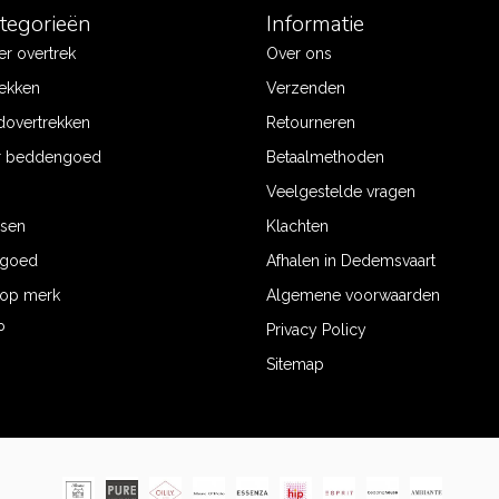
ategorieën
Informatie
r overtrek
Over ons
ekken
Verzenden
dovertrekken
Retourneren
r beddengoed
Betaalmethoden
Veelgestelde vragen
ssen
Klachten
ngoed
Afhalen in Dedemsvaart
op merk
Algemene voorwaarden
P
Privacy Policy
Sitemap