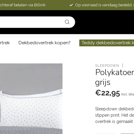
chteraf betalen via Billink
Op voorraad is vandaag besteld,
rtrek
Dekbedovertrek kopen?
Teddy dekbedovertrek 
SLEEPDOWN
Polykatoen
grijs
€22,95
Incl. bt
Sleepdown dekbedov
stippen print. Het 
overtrek is gemaakt