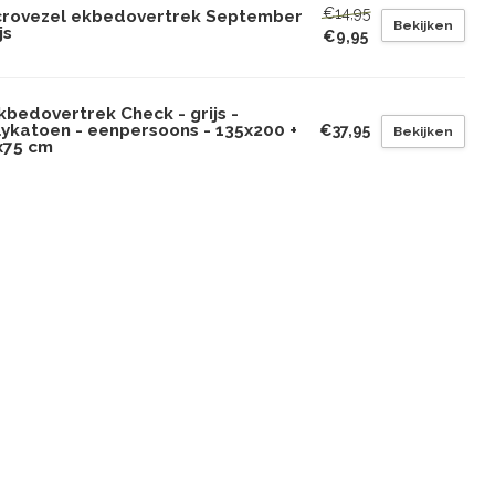
€14,95
crovezel ekbedovertrek September
Bekijken
js
€9,95
bedovertrek Check - grijs -
lykatoen - eenpersoons - 135x200 +
€37,95
Bekijken
x75 cm