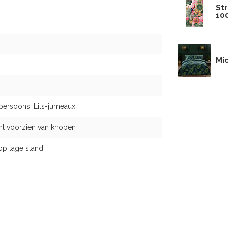
St
10
Mi
persoons |Lits-jumeaux
nt voorzien van knopen
op lage stand