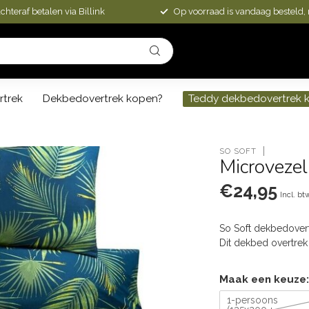
chteraf betalen via Billink
Op voorraad is vandaag besteld,
rtrek
Dekbedovertrek kopen?
Teddy dekbedovertrek 
SO SOFT
Microveze
€24,95
Incl. bt
So Soft dekbedovert
Dit dekbed overtrek
Maak een keuze
1-persoons