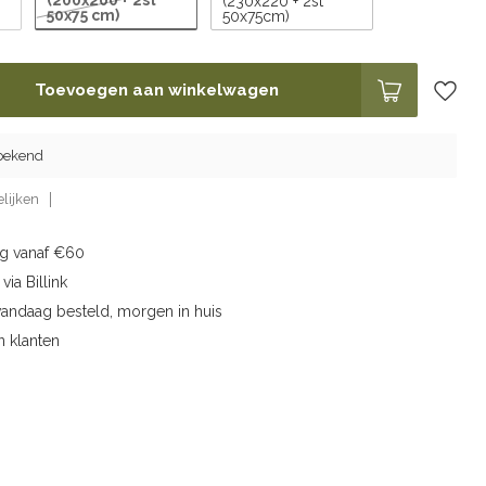
(200x200 + 2st
(230x220 + 2st
50x75 cm)
50x75cm)
Toevoegen aan winkelwagen
nbekend
lijken
ng vanaf €60
via Billink
vandaag besteld, morgen in huis
n klanten