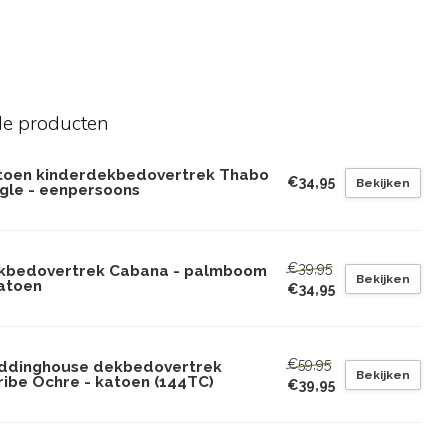
de producten
toen kinderdekbedovertrek Thabo
€34,95
Bekijken
ngle - eenpersoons
€39,95
kbedovertrek Cabana - palmboom
Bekijken
katoen
€34,95
€59,95
ddinghouse dekbedovertrek
Bekijken
ribe Ochre - katoen (144TC)
€39,95