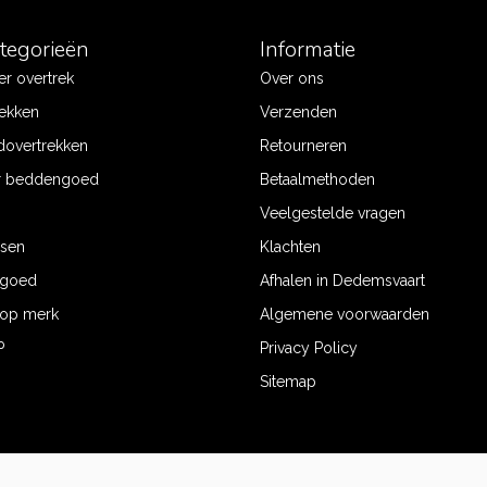
ategorieën
Informatie
r overtrek
Over ons
ekken
Verzenden
dovertrekken
Retourneren
r beddengoed
Betaalmethoden
Veelgestelde vragen
ssen
Klachten
ngoed
Afhalen in Dedemsvaart
op merk
Algemene voorwaarden
P
Privacy Policy
Sitemap