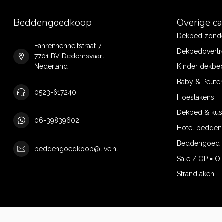
Beddengoedkoop
Overige c
Dekbed zonde
Fahrenhenheitstraat 7
Dekbedovertr
7701 BV Dedemsvaart
Nederland
Kinder dekbe
Baby & Peute
0523-617240
Hoeslakens
Dekbed & ku
06-39839602
Hotel bedde
Beddengoed 
beddengoedkoop@live.nl
Sale / OP = O
Strandlaken