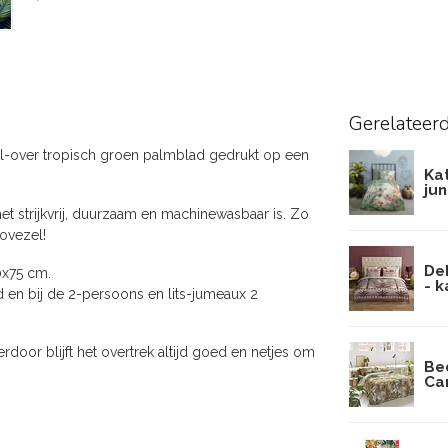
Gerelateer
ll-over tropisch groen palmblad gedrukt op een
Ka
ju
t strijkvrij, duurzaam en machinewasbaar is. Zo
ovezel!
De
0x75 cm.
- 
 en bij de 2-persoons en lits-jumeaux 2
door blijft het overtrek altijd goed en netjes om
Be
Ca