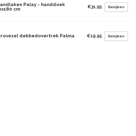
randlaken Palay - handdoek
€31,95
Bekijken
0x180 cm
crovezel dekbedovertrek Palma
€19,95
Bekijken