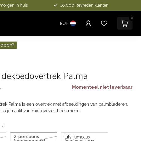
 morgen in huis
10.000+ tevreden klanten
0
EUR
kopen?
l dekbedovertrek Palma
Momenteel niet leverbaar
w
rek Palma is een overtrek met afbeeldingen van palmbladeren.
 is gemaakt van microvezel.
Lees meer
.
:
*
2-persoons
Lits-jumeaux