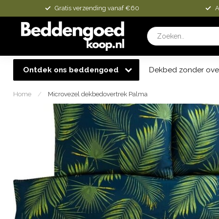
Gratis verzending vanaf €60
A
Ontdek ons beddengoed
Dekbed zonder ove
Home
/
Microvezel dekbedovertrek Palma