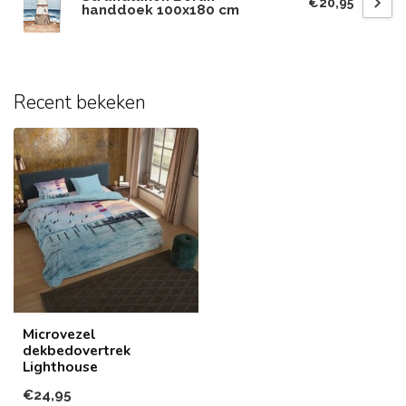
€20,95
handdoek 100x180 cm
Recent bekeken
Microvezel
dekbedovertrek
Lighthouse
€24,95