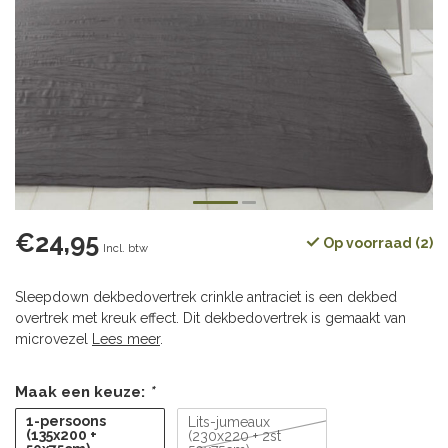
€24,95
Op voorraad (2)
Incl. btw
Sleepdown dekbedovertrek crinkle antraciet is een dekbed
overtrek met kreuk effect. Dit dekbedovertrek is gemaakt van
microvezel
Lees meer
.
Maak een keuze:
*
1-persoons
Lits-jumeaux
(135x200 +
(230x220 + 2st