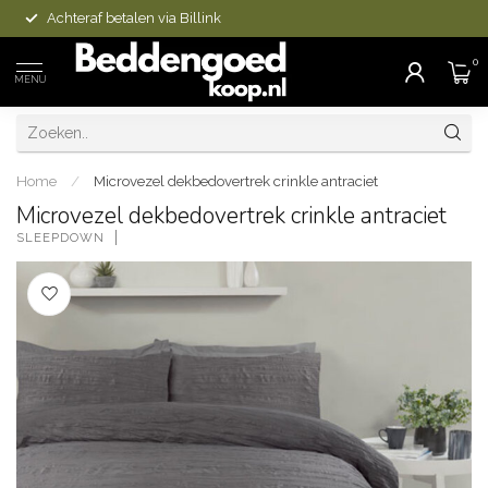
Achteraf betalen via Billink
0
MENU
Home
/
Microvezel dekbedovertrek crinkle antraciet
Microvezel dekbedovertrek crinkle antraciet
SLEEPDOWN