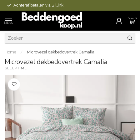
Achteraf betalen via Billink
0
MENU
Home
/
Microvezel dekbedovertrek Camalia
Microvezel dekbedovertrek Camalia
SLEEPTIME