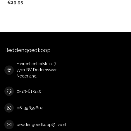
€29,95
Beddengoedkoop
Fahrenhenheitstraat 7
7701 BV Dedemsvaart
Nederland
0523-617240
06-39839602
beddengoedkoop@live.nl