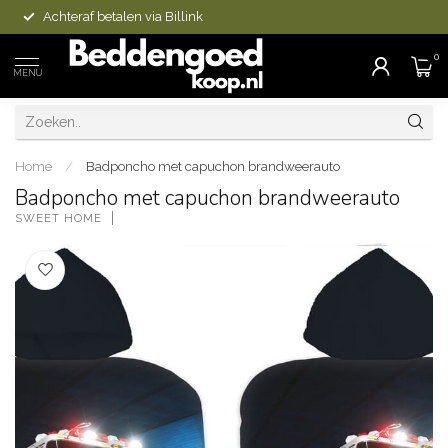
Achteraf betalen via Billink
0
MENU
Home
/
Badponcho met capuchon brandweerauto
Badponcho met capuchon brandweerauto
SWEET HOME