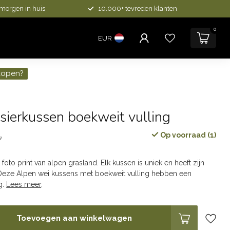
 morgen in huis
10.000+ tevreden klanten
0
EUR
kopen?
sierkussen boekweit vulling
Op voorraad (1)
w
foto print van alpen grasland. Elk kussen is uniek en heeft zijn
 Deze Alpen wei kussens met boekweit vulling hebben een
g.
Lees meer
.
Toevoegen aan winkelwagen