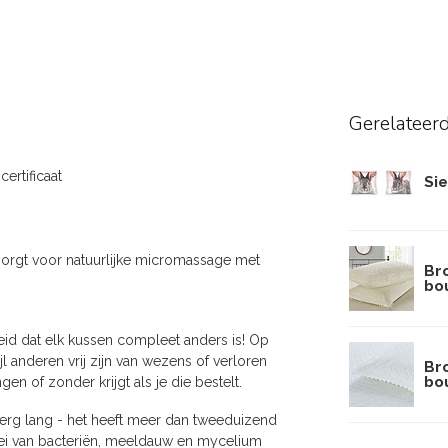
Gerelateer
ertificaat
Sie
orgt voor natuurlijke micromassage met
Br
bo
heid dat elk kussen compleet anders is! Op
l anderen vrij zijn van wezens of verloren
Br
bou
n of zonder krijgt als je die bestelt.
erg lang - het heeft meer dan tweeduizend
ei van bacteriën, meeldauw en mycelium