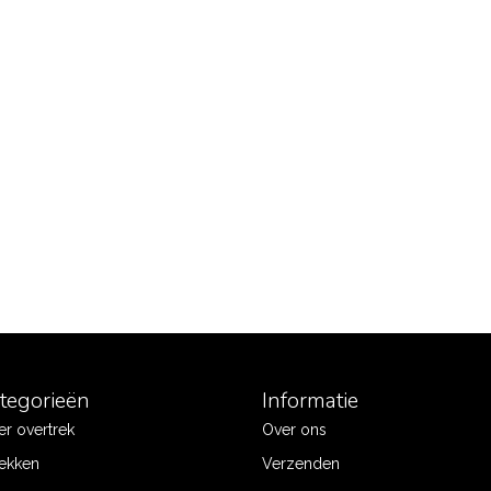
ategorieën
Informatie
r overtrek
Over ons
ekken
Verzenden