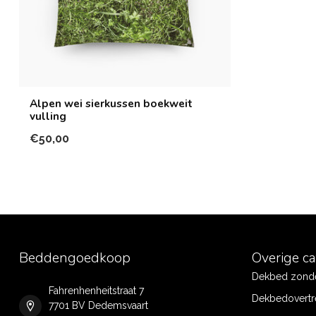
Alpen wei sierkussen boekweit
vulling
€50,00
Beddengoedkoop
Overige c
Dekbed zonde
Fahrenhenheitstraat 7
Dekbedovertr
7701 BV Dedemsvaart