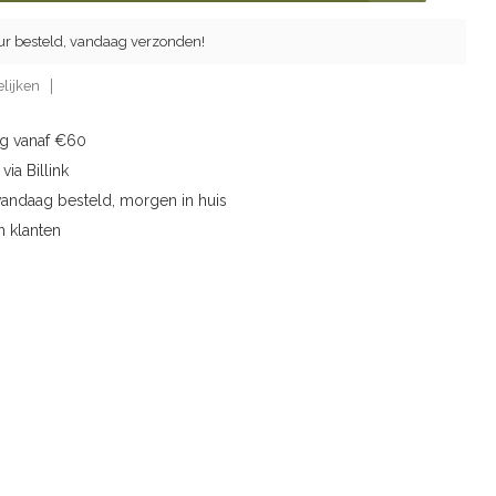
ur besteld, vandaag verzonden!
lijken
ng vanaf €60
via Billink
vandaag besteld, morgen in huis
n klanten