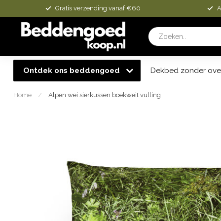
Gratis verzending vanaf €60
A
Ontdek ons beddengoed
Dekbed zonder ove
Home
/
Alpen wei sierkussen boekweit vulling