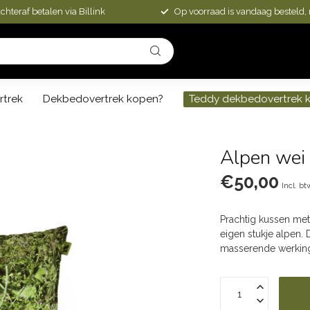
chteraf betalen via Billink
Op voorraad is vandaag besteld,
rtrek
Dekbedovertrek kopen?
Teddy dekbedovertrek 
Alpen wei 
€50,00
Incl. bt
Prachtig kussen met 
eigen stukje alpen.
masserende werkin