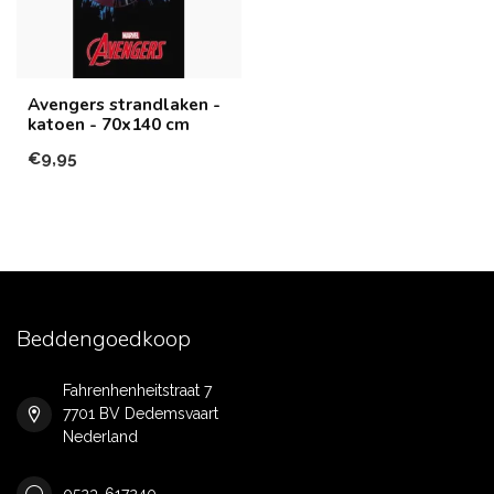
Avengers strandlaken -
katoen - 70x140 cm
€9,95
Beddengoedkoop
Fahrenhenheitstraat 7
7701 BV Dedemsvaart
Nederland
0523-617240