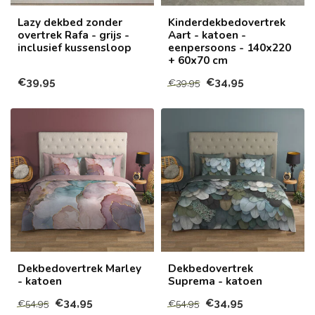
Lazy dekbed zonder
Kinderdekbedovertrek
overtrek Rafa - grijs -
Aart - katoen -
inclusief kussensloop
eenpersoons - 140x220
+ 60x70 cm
€39,95
€34,95
€39,95
Dekbedovertrek Marley
Dekbedovertrek
- katoen
Suprema - katoen
€34,95
€34,95
€54,95
€54,95