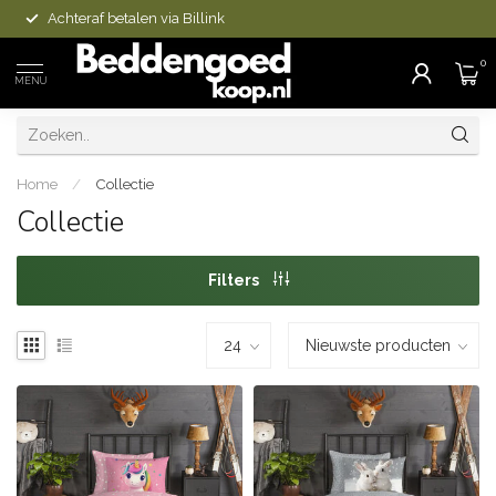
Op voorraad is vandaag besteld, morgen in huis
0
MENU
Home
/
Collectie
Collectie
Filters