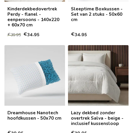
Kinderdekbedovertrek
Sleeptime Boxkussen -
Perdy - flanel -
Set van 2 stuks - 50x60
eenpersoons - 140x220
cm
+ 60x70 cm
€34,95
€34,95
€39,95
Dreamhouse Nanotech
Lazy dekbed zonder
hoofdkussen - 50x70 cm
overtrek Salva - beige -
inclusief kussensloop
€39,95
€39,95